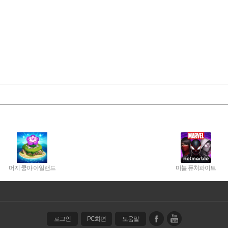
하자~
머지 쿵야 아일랜드
마블 퓨처파이트
로그인
PC화면
도움말