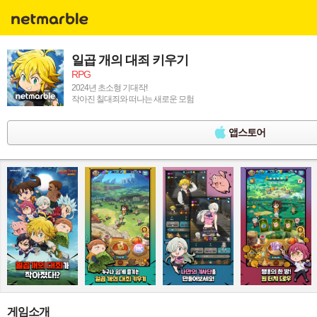
일곱 개의 대죄 키우기
RPG
2024년 초소형 기대작!
작아진 칠대죄와 떠나는 새로운 모험
앱스토어
게임소개