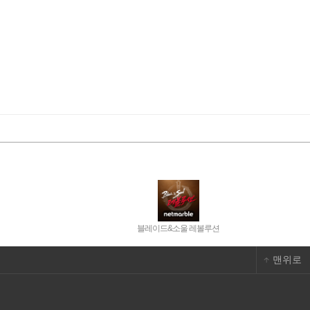
블레이드&소울 레볼루션
맨위로