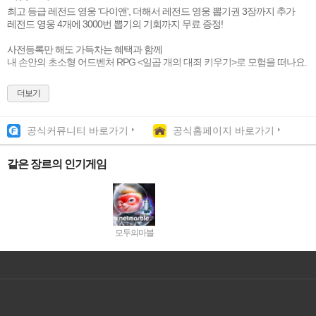
최고 등급 레전드 영웅 '다이앤', 더해서 레전드 영웅 뽑기권 3장까지 추가
레전드 영웅 4개에 3000번 뽑기의 기회까지 무료 증정!
사전등록만 해도 가득차는 혜택과 함께
내 손안의 초소형 어드벤처 RPG <일곱 개의 대죄 키우기>로 모험을 떠나요.
==============================================
더보기
▶ 아드레날린이 폭발하는 원터치 드로우
터치, 터치, 터치! 손 안에서 터트리는 성장 잭팟!!!
공식커뮤니티 바로가기
공식홈페이지 바로가기
쉽고 편한 원터치 드로우로 무한 성장하는 재미가 한 가득
▶ 글로벌 명작 칠대죄 게임의 새로운 변신!
같은 장르의 인기게임
자, 자, 자! 〈일곱 개의 대죄〉의 여정을 따라가며
귀여운 모습으로 작아진 〈일곱 개의 대죄〉와 함께 브리타니아 대륙을 여행
▶〈돼지의 모자〉 주점과 함께 하는 손 쉬운 성장!
가만히 둬도 영웅과 주점이 성장한다~
모두의마블
세상에서 가장 편한 모험이 시작된다!
▶귀여움 속에 꽉꽉 눌러 담은 콘텐츠들
친구와 함께 하는 기사단, 붉은 마신과의 전투, 싸움 축제까지~
PVP, PVE에 모든 재미를 귀엽게 담았다!