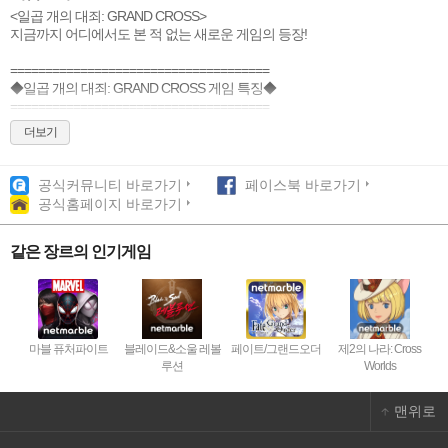
<일곱 개의 대죄: GRAND CROSS>
지금까지 어디에서도 본 적 없는 새로운 게임의 등장!
=====================================
◆일곱 개의 대죄: GRAND CROSS 게임 특징◆
=====================================
더보기
▶ 스킬 합성을 통한 전략성 넘치는 전투 시스템
동일한 스킬이 나란히 배치되면 더 강한 스킬로 랭크 업!
한 턴 한 턴 짜릿함을 느낄 수 있는 박진감 넘치는 전투!
공식커뮤니티 바로가기
페이스북 바로가기
카드를 합치고 사용하여, 궁극의 "필살"로 상대를 완벽하게 제압하자!
공식홈페이지 바로가기
▶ 친구와 협동하여 거대 마신을 물리치는 섬멸전
2명이서 실시간으로 즐기는 멀티 협동 콘텐츠!
같은 장르의 인기게임
친구와 함께 마을을 공격하는 마신을 무찌르자!
제한된 시간 이내 친구와 협동하여 마신을 물리치고 왕국을 지켜내자!
▶ 게임에서만 볼 수 있는 캐릭터들의 다양한 모습
그 동안 어디서도 볼 수 없었던 , 오직 게임에서만 존재하는 오리지널 의상이
마블 퓨처파이트
블레이드&소울 레볼
페이트/그랜드오더
제2의 나라: Cross
한 가득!
루션
Worlds
여기에 나만의 스타일로 캐릭터를 꾸밀 수 있는 다양한 코스튬까지!
<일곱 개의 대죄> 캐릭터들의 새로운 모습을 확인하자!
맨위로
▶ 원작 세계관의 철저한 구현