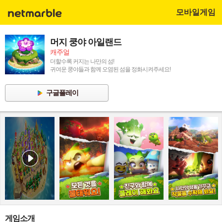
모바일게임
머지 쿵야 아일랜드
캐주얼
더할수록 커지는 나만의 섬!
귀여운 쿵야들과 함께 오염된 섬을 정화시켜주세요!
구글플레이
게임소개