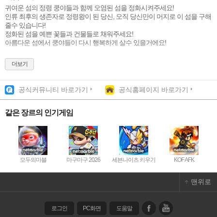
귀여운 섬의 정령 쿵야들과 함께 오염된 섬을 정화시켜주세요!
인류 최후의 생존자로 정령왕이 된 당신, 오직 당신만이 머지로 이 섬을 구해
줄수 있습니다!
정화된 섬을 예쁜 꽃들과 건물들로 채워주세요!
아름다운 섬에서 쿵야들이 다시 행복하게 살수 있을거에요!
[게임 소개]
더보기
▶자꾸자꾸 합치고 싶은 ”머지”
쿵야 섬에서는 쿵야도 자원들도 합치면 쑥쑥 커요!
멈출 수 없는 머지의 재미를 느껴보세요.
공식커뮤니티 바로가기
공식홈페이지 바로가기
▶봐도봐도 귀여운 섬의 정령 ”쿵야”
한명한명 다른 개성을 가진 쿵야들을 만나보세요.
귀여운 쿵야들이 모두 섬에 돌아올수 있도록 도와주실거죠?
같은 장르의 인기게임
▶손끝으로 만드는 아름다운 “섬 꾸미기”
홀씨가 꽃이되고, 통나무가 집이 돼요!
아름다운 섬에서 쿵야들이 행복하게 살수 있도록 예쁘게 꾸며주세요!
▶아슬아슬 풀리는 ”전략”의 재미
섬을 다 꾸몄다면 주변 섬들도 모험해보는건 어때요?
모두의마블
마구마구 2026
세븐나이츠 키우기
KOF AFK
섬 하나하나 다른 전략으로 클리어하는 재미도 느껴보세요!
맨위로
로그인
PC화면
도움말