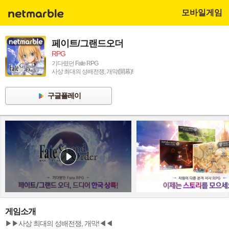
모바일게임
페이트/그랜드오더
RPG
기다렸던 Fate RPG
사상 최대의 성배전쟁, 개막(開幕)!
구글플레이
게임소개
▶▶사상 최대의 성배전쟁, 개막!◀◀