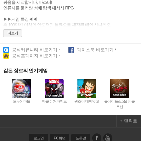
싸움을 시작합시다, 마스터!
인류사를 둘러싼 성배 탐색 대서사 RPG
▶▶게임 특징◀◀
총 100만자 이상의 압도적인 볼륨으로 제작된 메인 시나리오
서번트와의 인연에 따라 개방되는 막간(幕間)의 이야기
더보기
이제는 스토리를 모으세요!
▷한 명 한 명 장인의 손길로 탄생한 캐릭터◁
공식커뮤니티 바로가기
페이스북 바로가기
애니메이션을 보는 듯한 캐릭터 모션 연출
공식홈페이지 바로가기
하나하나 정성을 들여 만들어 진 고퀄리티 일러스트
▷TYPE-MOON 원작을 계승한 오리지널 페이트 시리즈◁
같은 장르의 인기게임
TYPE-MOON 간판 프랜차이즈, Fate의 세계관을 그대로 반영
원작(原作)의 작가, 성우, 디자이너가 모두 참여한 오리지널 페이트 작품!
▷이전에 없던 진짜 수 싸움◁
서번트 6인과 함께 싸우자!
모두의마블
마블 퓨처파이트
윈조이 대박맞고
블레이드&소울 레볼
랜덤으로 등장하는 커맨드 카드 중 3장을 선택하면 특별한 효과가 발동
루션
특수 게이지(NP)를 모으면 서번트 별 화려한 연출의 필살기가 발동
맨위로
▷하면 할 수록 빠져드는 비주얼 성장 요소◁
마음이 맞는 서번트를 성장시켜 보세요.
성장할 수록 달라지는 일러스트와 배틀 모션!
비주얼 쾌감을 선사해 드립니다.
로그인
PC화면
도움말